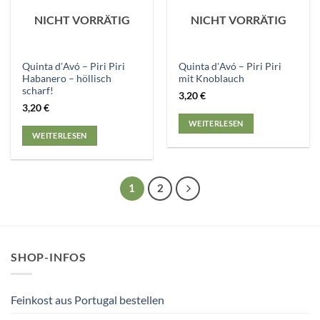
NICHT VORRÄTIG
NICHT VORRÄTIG
Quinta dʼAvó – Piri Piri
Quinta dʼAvó – Piri Piri
Habanero – höllisch
mit Knoblauch
scharf!
3,20
€
3,20
€
WEITERLESEN
WEITERLESEN
1
2
SHOP-INFOS
Feinkost aus Portugal bestellen