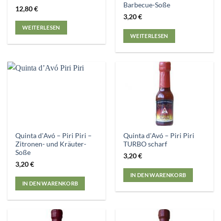
Barbecue-Soße
12,80
€
3,20
€
WEITERLESEN
WEITERLESEN
Quinta dʼAvó – Piri Piri –
Quinta dʼAvó – Piri Piri
Zitronen- und Kräuter-
TURBO scharf
Soße
3,20
€
3,20
€
IN DEN WARENKORB
IN DEN WARENKORB