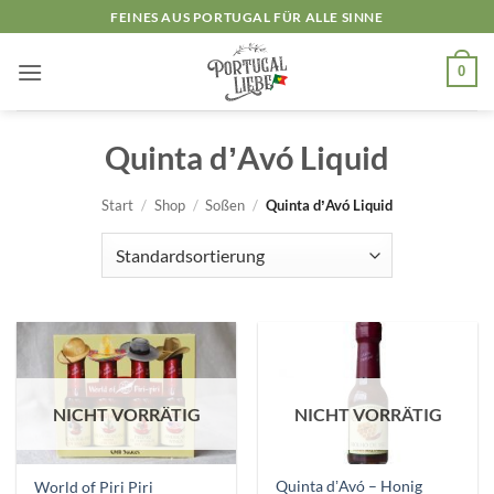
Zum
FEINES AUS PORTUGAL FÜR ALLE SINNE
Inhalt
springen
0
Quinta dʼAvó Liquid
Start
/
Shop
/
Soßen
/
Quinta dʼAvó Liquid
NICHT VORRÄTIG
NICHT VORRÄTIG
Quinta dʼAvó – Honig
World of Piri Piri