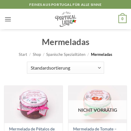
Zum
FEINES AUS PORTUGAL FÜR ALLE SINNE
Inhalt
springen
0
Mermeladas
Start
/
Shop
/
Spanische Spezialitäten
/
Mermeladas
NICHT VORRÄTIG
Mermelada de Pétalos de
Mermelada de Tomate –