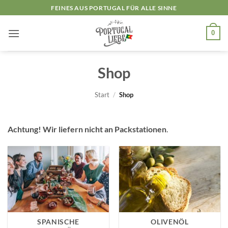
Zum
FEINES AUS PORTUGAL FÜR ALLE SINNE
Inhalt
springen
0
Shop
Start
/
Shop
Achtung! Wir liefern nicht an Packstationen
.
SPANISCHE
OLIVENÖL