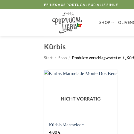
Zum
FEINES AUS PORTUGAL FÜR ALLE SINNE
Inhalt
springen
SHOP
OLIVEN
Kürbis
Start
/
Shop
/
Produkte verschlagwortet mit „Kürb
NICHT VORRÄTIG
Kürbis Marmelade
4,80
€