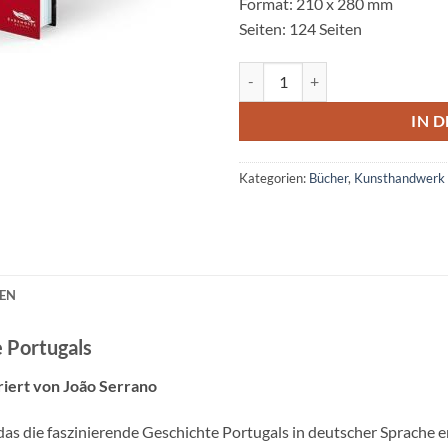
Format: 210 x 280 mm
Seiten: 124 Seiten
Die außergewöhnliche Geschicht
IN 
Kategorien:
Bücher
,
Kunsthandwerk
NEN
 Portugals
riert von João Serrano
das die faszinierende Geschichte Portugals in deutscher Sprache e