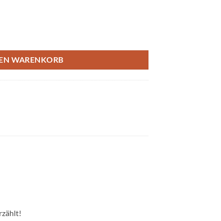
e Portugals Menge
DEN WARENKORB
rzählt!