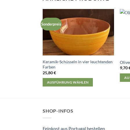
Sonderpreis
Keramik-Schüsseln in vier leuchtenden
Olive
Farben
9,70
25,80
€
AU
AUSFÜHRUNG WÄHLEN
Diese
Dieses
Prod
Produkt
weist
weist
mehr
mehrere
SHOP-INFOS
Varia
Varianten
auf.
auf.
Die
Feinkost aus Portugal bestellen
Die