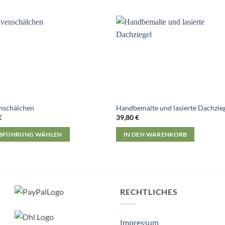
nschälchen
Handbemalte und lasierte Dachzie
€
39,80
€
SFÜHRUNG WÄHLEN
IN DEN WARENKORB
s
ukt
ere
RECHTLICHES
nten
Impressum