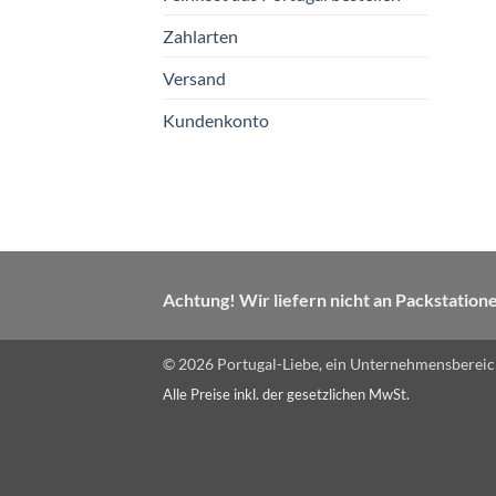
Opti
Optionen
könn
Zahlarten
können
auf
auf
Versand
der
der
Produ
Kundenkonto
Produktseite
gewäh
gewählt
werd
werden
Achtung! Wir liefern nicht an Packstation
© 2026 Portugal-Liebe, ein Unternehmensbereich
Alle Preise inkl. der gesetzlichen MwSt.