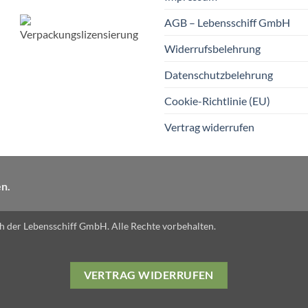
onen
en
AGB – Lebensschiff GmbH
Widerrufsbelehrung
ktseite
Datenschutzbelehrung
lt
en
Cookie-Richtlinie (EU)
Vertrag widerrufen
en.
 der Lebensschiff GmbH. Alle Rechte vorbehalten.
VERTRAG WIDERRUFEN