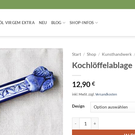
ÖL VIRGEM EXTRA
NEU
BLOG
SHOP-INFOS
Start
/
Shop
/
Kunsthandwerk
Kochlöffelablage
12,90
€
inkl. MwSt.
zzgl.
Versandkosten
Design
Kochlöffelablage Menge