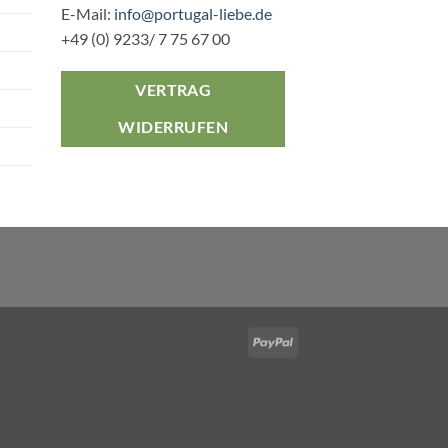
Optionen
Optionen
E-Mail:
info@portugal-liebe.de
können
können
+49 (0) 9233/ 7 75 67 00
auf
auf
der
der
VERTRAG
Produktseite
Produktseite
gewählt
gewählt
WIDERRUFEN
werden
werden
PayPal