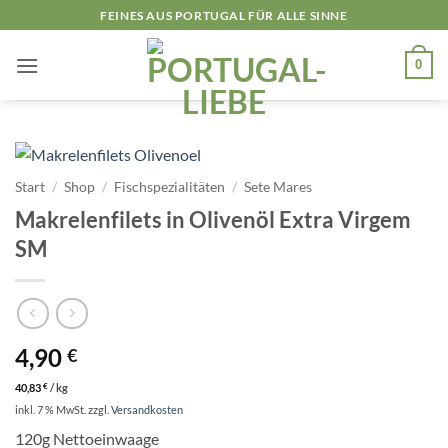
Zum
FEINES AUS PORTUGAL FÜR ALLE SINNE
Inhalt
springen
0
Start
/
Shop
/
Fischspezialitäten
/
Sete Mares
Makrelenfilets in Olivenöl Extra Virgem
SM
4,90
€
40,83
€
/
kg
inkl. 7 % MwSt.
zzgl.
Versandkosten
120g Nettoeinwaage