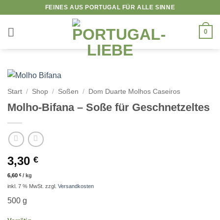
Zum
FEINES AUS PORTUGAL FÜR ALLE SINNE
Inhalt
springen
0
Start
/
Shop
/
Soßen
/
Dom Duarte Molhos Caseiros
Molho-Bifana – Soße für Geschnetzeltes
3,30
€
6,60
€
/
kg
inkl. 7 % MwSt.
zzgl.
Versandkosten
500 g