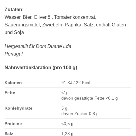
Zutaten:
Wasser, Bier, Olivenöl, Tomatenkonzentrat,
Säuerungsmittel, Zwiebeln, Paprika, Salz, enthält Gluten
und Soja
Hergestellt für Dom Duarte Lda
Portugal
Nährwertdeklaration (pro 100 g)
Kalorien
91 KJ / 22 Kcal
Fette
<1g
davon gesättigte Fette <0,1 g
Kohlehydrate
5 g
davon Zucker 0,8 g
Proteine
<0,5 g
Salz
1,23 g