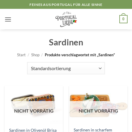
Zum
FEINES AUS PORTUGAL FÜR ALLE SINNE
Inhalt
springen
0
Sardinen
Start
/
Shop
/
Produkte verschlagwortet mit „Sardinen“
NICHT VORRÄTIG
NICHT VORRÄTIG
Sardinen in scharfem
Sardinen in Olivenöl Brisa