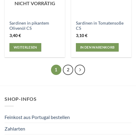
NICHT VORRÄTIG
Sardinen in pikantem
Sardinen in Tomatensoße
Olivenöl CS
CS
3,40
€
3,10
€
WEITERLESEN
IN DEN WARENKORB
1
2
SHOP-INFOS
Feinkost aus Portugal bestellen
Zahlarten