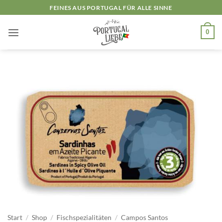
Zum
FEINES AUS PORTUGAL FÜR ALLE SINNE
Inhalt
springen
0
Start
/
Shop
/
Fischspezialitäten
/
Campos Santos