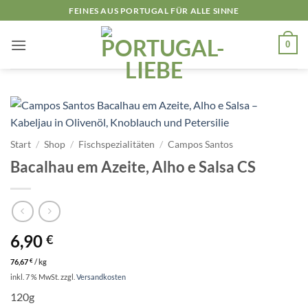
Zum
FEINES AUS PORTUGAL FÜR ALLE SINNE
Inhalt
springen
0
Start
/
Shop
/
Fischspezialitäten
/
Campos Santos
Bacalhau em Azeite, Alho e Salsa CS
6,90
€
76,67
€
/
kg
inkl. 7 % MwSt.
zzgl.
Versandkosten
120g