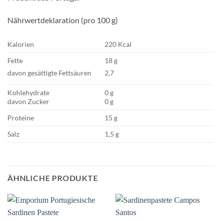
Nährwertdeklaration (pro 100 g)
Kalorien
220 Kcal
Fette
18 g
davon gesättigte Fettsäuren
2,7
Kohlehydrate
0 g
davon Zucker
0 g
Proteine
15 g
Salz
1,5 g
ÄHNLICHE PRODUKTE