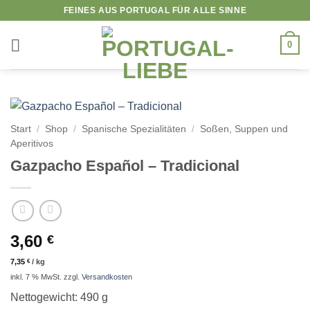
Zum
FEINES AUS PORTUGAL FÜR ALLE SINNE
Inhalt
springen
0
Start
/
Shop
/
Spanische Spezialitäten
/
Soßen, Suppen und
Aperitivos
Gazpacho Español – Tradicional
3,60
€
7,35
€
/
kg
inkl. 7 % MwSt.
zzgl.
Versandkosten
Nettogewicht: 490 g