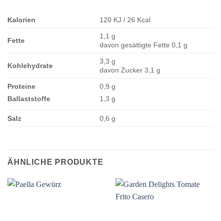
Kalorien
120 KJ / 26 Kcal
1,1 g
Fette
davon gesättigte Fette 0,1 g
3,3 g
Kohlehydrate
davon Zucker 3,1 g
Proteine
0,9 g
Ballaststoffe
1,3 g
Salz
0,6 g
ÄHNLICHE PRODUKTE