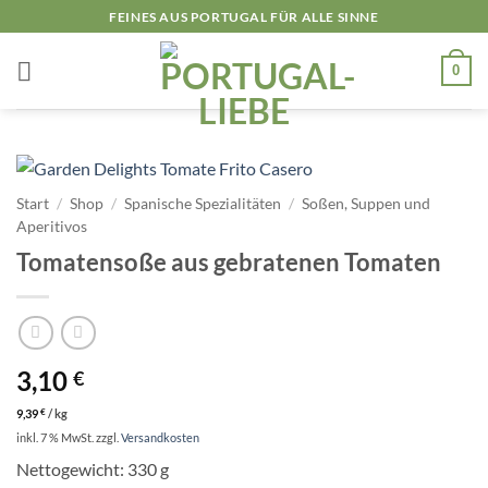
Zum
FEINES AUS PORTUGAL FÜR ALLE SINNE
Inhalt
springen
0
Start
/
Shop
/
Spanische Spezialitäten
/
Soßen, Suppen und
Aperitivos
Tomatensoße aus gebratenen Tomaten
3,10
€
9,39
€
/
kg
inkl. 7 % MwSt.
zzgl.
Versandkosten
Nettogewicht: 330 g