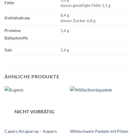
Fette
davon gesättigte Fette 1,1 g
8,4 g
Kohlehydrate
davon Zucker 6,8 g
Proteine
1,6 g
Ballaststoffe
Salz
1,6 g
ÄHNLICHE PRODUKTE
NICHT VORRÄTIG
Capers Alcaparras – Kapern
Wildschwein Pastete mit Pilzen