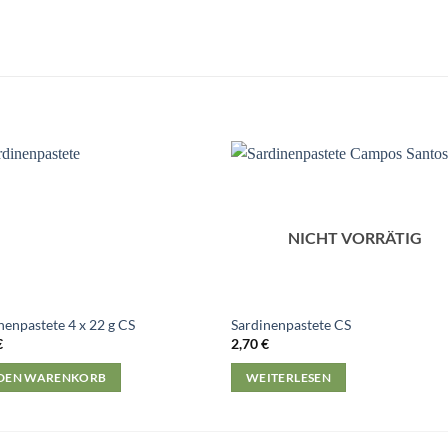
NICHT VORRÄTIG
nenpastete 4 x 22 g CS
Sardinenpastete CS
€
2,70
€
 DEN WARENKORB
WEITERLESEN