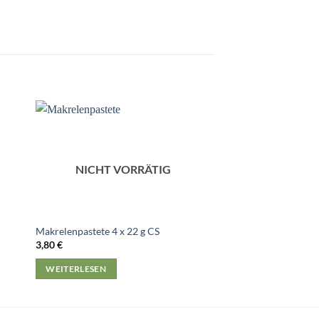
NICHT VORRÄTIG
NICHT V
Makrelenpastete 4 x 22 g CS
Sardinen in pikantem
3,80
€
3,40
€
WEITERLESEN
WEITERLESEN