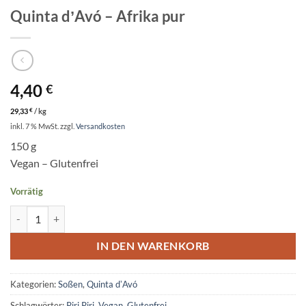
Quinta dʼAvó – Afrika pur
4,40
€
29,33
€
/
kg
inkl. 7 % MwSt.
zzgl.
Versandkosten
150 g
Vegan – Glutenfrei
Vorrätig
Quinta dʼAvó – Afrika pur Menge
IN DEN WARENKORB
Kategorien:
Soßen
,
Quinta dʼAvó
Schlagwörter:
Piri Piri
,
Vegan
,
Glutenfrei