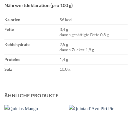
Nährwertdeklaration (pro 100 g)
Kalorien
56 kcal
Fette
3,4 g
davon gesättigte Fette 0,8 g
Kohlehydrate
2,5 g
davon Zucker 1,9 g
Proteine
1,4 g
Salz
10,0 g
ÄHNLICHE PRODUKTE