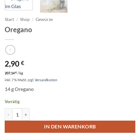
Start
/
Shop
/
Gewürze
Oregano
2,90
€
207,14
€
/
kg
inkl. 7 % MwSt.
zzgl.
Versandkosten
14 g Oregano
Vorrätig
Oregano Menge
IN DEN WARENKORB