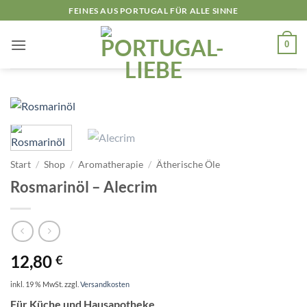
Zum
FEINES AUS PORTUGAL FÜR ALLE SINNE
Inhalt
springen
0
Start
/
Shop
/
Aromatherapie
/
Ätherische Öle
Rosmarinöl – Alecrim
12,80
€
inkl. 19 % MwSt.
zzgl.
Versandkosten
Für Küche und Hausapotheke