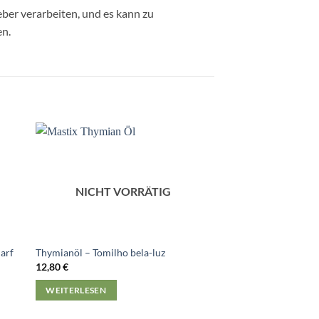
eber verarbeiten, und es kann zu
en.
NICHT VORRÄTIG
harf
Thymianöl – Tomilho bela-luz
Meersalz im Glas
12,80
€
10,80
€
WEITERLESEN
IN DEN WARENKO