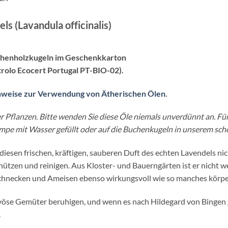
s (Lavandula officinalis)
uchenholzkugeln im Geschenkkarton
trolo Ecocert Portugal PT-BIO-02).
nweise zur Verwendung von Ätherischen Ölen
.
er Pflanzen. Bitte wenden Sie diese Öle niemals unverdünnt an. Fü
mpe mit Wasser gefüllt oder auf die Buchenkugeln in unserem sch
iesen frischen, kräftigen, sauberen Duft des echten Lavendels nicht
hützen und reinigen. Aus Kloster- und Bauerngärten ist er nicht 
Schnecken und Ameisen ebenso wirkungsvoll wie so manches körpe
rvöse Gemüter beruhigen, und wenn es nach Hildegard von Bingen g
.