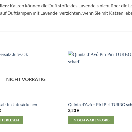
ilen:
Katzen können die Duftstoffe des Lavendels nicht über die L
f Duftlampen mit Lavendel verzichten, wenn Sie mit Katzen leb
NICHT VORRÄTIG
alz im Jutesäckchen
Quinta dʼAvó – Piri Piri TURBO sc
€
3,20
€
ITERLESEN
IN DEN WARENKORB