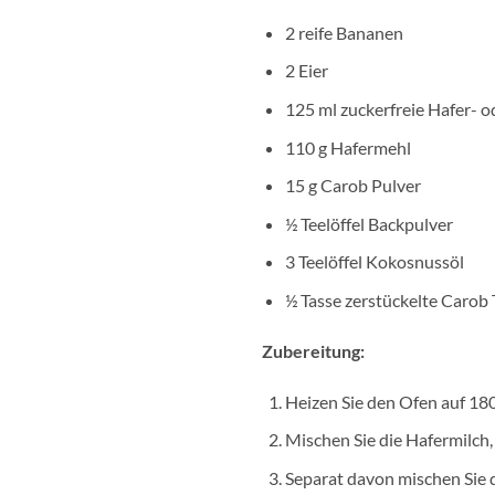
2 reife Bananen
2 Eier
125 ml zuckerfreie Hafer- 
110 g Hafermehl
15 g Carob Pulver
½ Teelöffel Backpulver
3 Teelöffel Kokosnussöl
½ Tasse zerstückelte Carob 
Zubereitung:
Heizen Sie den Ofen auf 18
Mischen Sie die Hafermilch,
Separat davon mischen Sie 