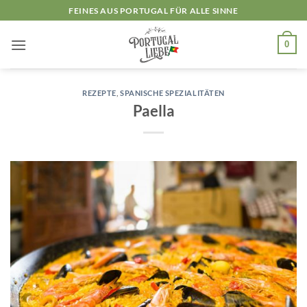
Zum
FEINES AUS PORTUGAL FÜR ALLE SINNE
Inhalt
springen
0
REZEPTE
,
SPANISCHE SPEZIALITÄTEN
Paella